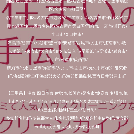
西区/名古屋市中村区/名古屋市中区/名古屋市昭和区/名古屋市瑞穂
区/名古屋市熱田区/
名古屋市中川区/名古屋市港区/名古屋市南区/名古屋市守山区/名古
屋市緑区/名古屋市名東区/名古屋市天白区/岡崎市/一宮市/瀬戸市/
半田市/春日井市/
津島市/碧南市/刈谷市/豊田市/安城市/西尾市/犬山市/江南市/小牧
市/稲沢市/東海市/大府市/知多市/知立市/尾張旭市/高浜市/岩倉市/
豊明市/日進市/愛西市/
清須市/北名古屋市/弥富市/みよし市/あま市/長久手市/愛知郡東郷
町/海部郡蟹江町/海部郡大治町/海部郡飛島村/西春日井郡豊山町
【三重県】津市/四日市市/伊勢市/松阪市/桑名市/鈴鹿市/名張市/亀
山市/いなべ市/伊賀市/員弁郡東員町/桑名郡木曽岬町/三重郡菰野
町/三重郡川越町/三重郡朝日町/
多気郡多気町/多気郡大台町/多気郡明和町/度会郡南伊勢町/度会郡
玉城町/度会郡大紀町/度会郡度会町