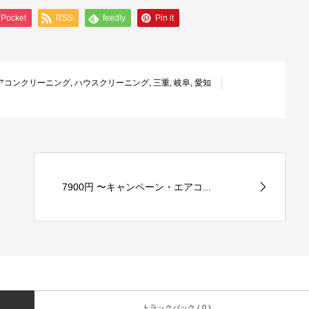
Pocket
RSS
feedly
Pin it
アコンクリーニング
,
ハウスクリーニング
,
三重
,
岐阜
,
愛知
7900円 〜キャンペーン・エアコ...
トラックバック ( 0 )