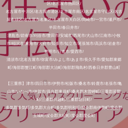
区/名古屋市熱田区/
名古屋市中川区/名古屋市港区/名古屋市南区/名古屋市守山区/名古
屋市緑区/名古屋市名東区/名古屋市天白区/岡崎市/一宮市/瀬戸市/
半田市/春日井市/
津島市/碧南市/刈谷市/豊田市/安城市/西尾市/犬山市/江南市/小牧
市/稲沢市/東海市/大府市/知多市/知立市/尾張旭市/高浜市/岩倉市/
豊明市/日進市/愛西市/
清須市/北名古屋市/弥富市/みよし市/あま市/長久手市/愛知郡東郷
町/海部郡蟹江町/海部郡大治町/海部郡飛島村/西春日井郡豊山町
【三重県】津市/四日市市/伊勢市/松阪市/桑名市/鈴鹿市/名張市/亀
山市/いなべ市/伊賀市/員弁郡東員町/桑名郡木曽岬町/三重郡菰野
町/三重郡川越町/三重郡朝日町/
多気郡多気町/多気郡大台町/多気郡明和町/度会郡南伊勢町/度会郡
玉城町/度会郡大紀町/度会郡度会町