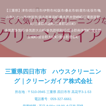
【三重県】津市/四日市市/伊勢市/松阪市/桑名市/鈴鹿市/名張市/亀
山市/いなべ市/伊賀市/員弁郡東員町/桑名郡木曽岬町/三重郡菰野
町/三重郡川越町/三重郡朝日町/
多気郡多気町/多気郡大台町/多気郡明和町/度会郡南伊勢町/度会郡
玉城町/度会郡大紀町/度会郡度会町
三重県四日市市 ハウスクリーニン
グ｜クリーンガイア株式会社
所在地 : 〒510-0945 三重県 四日市市 高花平3-1-53
電話番号 : 059-327-6661