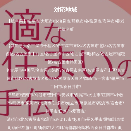
対応地域
【岐阜県】岐阜市/大垣市/多治見市/羽島市/各務原市/海津市/養老
郡養老町
【愛知県】名古屋市千種区/名古屋市東区/名古屋市北区/名古屋市
西区/名古屋市中村区/名古屋市中区/名古屋市昭和区/名古屋市瑞穂
区/名古屋市熱田区/
名古屋市中川区/名古屋市港区/名古屋市南区/名古屋市守山区/名古
屋市緑区/名古屋市名東区/名古屋市天白区/岡崎市/一宮市/瀬戸市/
半田市/春日井市/
津島市/碧南市/刈谷市/豊田市/安城市/西尾市/犬山市/江南市/小牧
市/稲沢市/東海市/大府市/知多市/知立市/尾張旭市/高浜市/岩倉市/
豊明市/日進市/愛西市/
清須市/北名古屋市/弥富市/みよし市/あま市/長久手市/愛知郡東郷
町/海部郡蟹江町/海部郡大治町/海部郡飛島村/西春日井郡豊山町