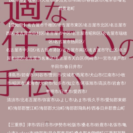
【岐阜県】岐阜市/大垣市/多治見市/羽島市/各務原市/海津市/養老
郡養老町
【愛知県】名古屋市千種区/名古屋市東区/名古屋市北区/名古屋市
西区/名古屋市中村区/名古屋市中区/名古屋市昭和区/名古屋市瑞穂
区/名古屋市熱田区/
名古屋市中川区/名古屋市港区/名古屋市南区/名古屋市守山区/名古
屋市緑区/名古屋市名東区/名古屋市天白区/岡崎市/一宮市/瀬戸市/
半田市/春日井市/
津島市/碧南市/刈谷市/豊田市/安城市/西尾市/犬山市/江南市/小牧
市/稲沢市/東海市/大府市/知多市/知立市/尾張旭市/高浜市/岩倉市/
豊明市/日進市/愛西市/
清須市/北名古屋市/弥富市/みよし市/あま市/長久手市/愛知郡東郷
町/海部郡蟹江町/海部郡大治町/海部郡飛島村/西春日井郡豊山町
【三重県】津市/四日市市/伊勢市/松阪市/桑名市/鈴鹿市/名張市/亀