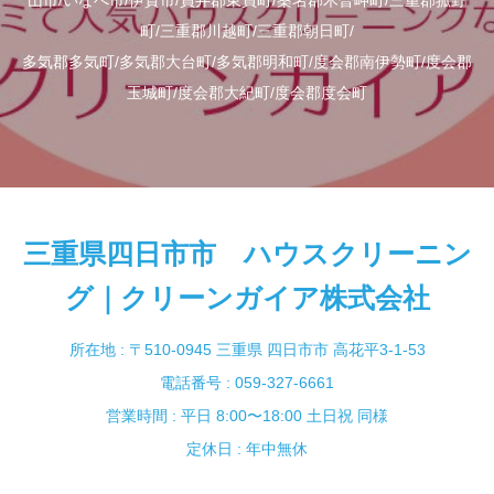
山市/いなべ市/伊賀市/員弁郡東員町/桑名郡木曽岬町/三重郡菰野
町/三重郡川越町/三重郡朝日町/
多気郡多気町/多気郡大台町/多気郡明和町/度会郡南伊勢町/度会郡
玉城町/度会郡大紀町/度会郡度会町
三重県四日市市 ハウスクリーニン
グ｜クリーンガイア株式会社
所在地 : 〒510-0945 三重県 四日市市 高花平3-1-53
電話番号 : 059-327-6661
営業時間 : 平日 8:00〜18:00 土日祝 同様
定休日 : 年中無休