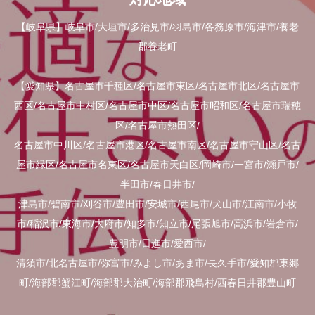
【岐阜県】岐阜市/大垣市/多治見市/羽島市/各務原市/海津市/養老
郡養老町
【愛知県】名古屋市千種区/名古屋市東区/名古屋市北区/名古屋市
西区/名古屋市中村区/名古屋市中区/名古屋市昭和区/名古屋市瑞穂
区/名古屋市熱田区/
名古屋市中川区/名古屋市港区/名古屋市南区/名古屋市守山区/名古
屋市緑区/名古屋市名東区/名古屋市天白区/岡崎市/一宮市/瀬戸市/
半田市/春日井市/
津島市/碧南市/刈谷市/豊田市/安城市/西尾市/犬山市/江南市/小牧
市/稲沢市/東海市/大府市/知多市/知立市/尾張旭市/高浜市/岩倉市/
豊明市/日進市/愛西市/
清須市/北名古屋市/弥富市/みよし市/あま市/長久手市/愛知郡東郷
町/海部郡蟹江町/海部郡大治町/海部郡飛島村/西春日井郡豊山町