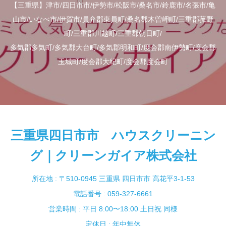
【三重県】津市/四日市市/伊勢市/松阪市/桑名市/鈴鹿市/名張市/亀
山市/いなべ市/伊賀市/員弁郡東員町/桑名郡木曽岬町/三重郡菰野
町/三重郡川越町/三重郡朝日町/
多気郡多気町/多気郡大台町/多気郡明和町/度会郡南伊勢町/度会郡
玉城町/度会郡大紀町/度会郡度会町
三重県四日市市 ハウスクリーニン
グ｜クリーンガイア株式会社
所在地 : 〒510-0945 三重県 四日市市 高花平3-1-53
電話番号 : 059-327-6661
営業時間 : 平日 8:00〜18:00 土日祝 同様
定休日 : 年中無休