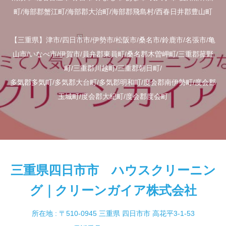
町/海部郡蟹江町/海部郡大治町/海部郡飛島村/西春日井郡豊山町
【三重県】津市/四日市市/伊勢市/松阪市/桑名市/鈴鹿市/名張市/亀
山市/いなべ市/伊賀市/員弁郡東員町/桑名郡木曽岬町/三重郡菰野
町/三重郡川越町/三重郡朝日町/
多気郡多気町/多気郡大台町/多気郡明和町/度会郡南伊勢町/度会郡
玉城町/度会郡大紀町/度会郡度会町
三重県四日市市 ハウスクリーニン
グ｜クリーンガイア株式会社
所在地 : 〒510-0945 三重県 四日市市 高花平3-1-53