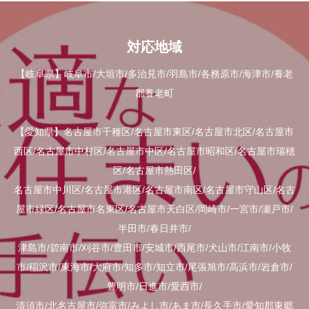
対応地域
【岐阜県】岐阜市/大垣市/多治見市/羽島市/各務原市/海津市/養老
郡養老町
【愛知県】名古屋市千種区/名古屋市東区/名古屋市北区/名古屋市
西区/名古屋市中村区/名古屋市中区/名古屋市昭和区/名古屋市瑞穂
区/名古屋市熱田区/
名古屋市中川区/名古屋市港区/名古屋市南区/名古屋市守山区/名古
屋市緑区/名古屋市名東区/名古屋市天白区/岡崎市/一宮市/瀬戸市/
半田市/春日井市/
津島市/碧南市/刈谷市/豊田市/安城市/西尾市/犬山市/江南市/小牧
市/稲沢市/東海市/大府市/知多市/知立市/尾張旭市/高浜市/岩倉市/
豊明市/日進市/愛西市/
清須市/北名古屋市/弥富市/みよし市/あま市/長久手市/愛知郡東郷