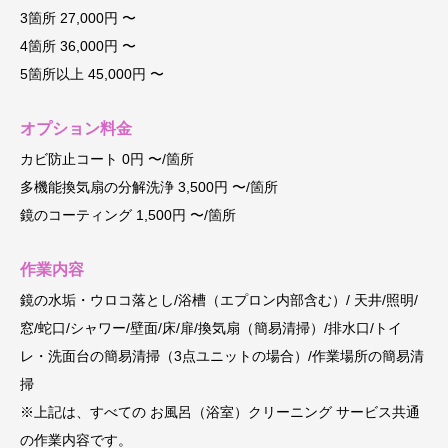
3箇所 27,000円 〜
4箇所 36,000円 〜
5箇所以上 45,000円 〜
オプション料金
カビ防止コート 0円 〜/箇所
多機能換気扇の分解洗浄 3,500円 〜/箇所
鏡のコーティング 1,500円 〜/箇所
作業内容
鏡の水垢・ウロコ落とし/浴槽（エプロン内部含む）/ 天井/照明/
窓/蛇口/シャワー/壁面/床/扉/換気扇（簡易清掃）/排水口/トイ
レ・洗面台の簡易清掃（3点ユニットの場合）/作業場所の簡易清
掃
※上記は、すべての お風呂（浴室）クリーニング サービス共通
の作業内容です。